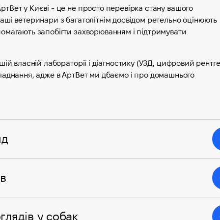
ртВет у Києві - це не просто перевірка стану вашого
Наші ветеринари з багатолітнім досвідом ретельно оцінюють
опомагають запобігти захворюванням і підтримувати
ашій власній лабораторії і діагностику (УЗД, цифровий рентг
і обладнання, адже в АртВет ми дбаємо і про домашнього
яд
ів
глядів у собак