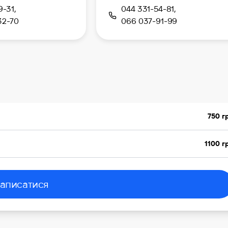
9-31,
044 331-54-81,
32-70
066 037-91-99
750 г
1100 г
аписатися