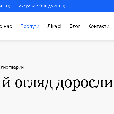
20:00)
Печерськ (з 9:00 до 20:00)
о нас
Послуги
Лікарі
Блог
Контакти
слих тварин
й огляд доросли