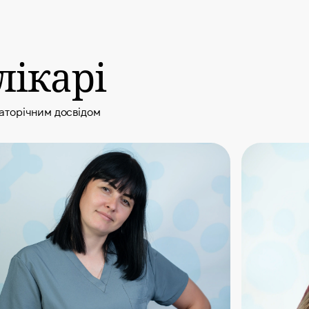
лікарі
гаторічним досвідом