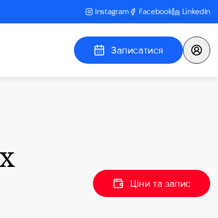
Instagram
Facebook
LinkedIn
Записатися
х
Ціни та запис