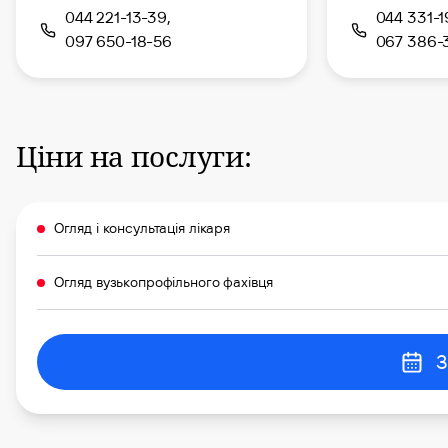
044 221-13-39,
044 331-1
097 650-18-56
067 386-
Ціни на послуги:
Огляд і консультація лікаря
Огляд вузькопрофільного фахівця
З