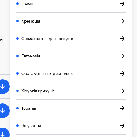
Грумінг
Кремація
Стоматологія для гризунів
ен
Евтаназія
Обстеження на дисплазію
Хірургія гризунів
Терапія
Чіпування