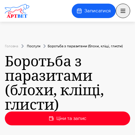
Записатися
Відкр
Головна
Послуги
Боротьба з паразитами (блохи, кліщі, глисти)
Боротьба з
паразитами
(блохи, кліщі,
глисти)
Ціни та запис