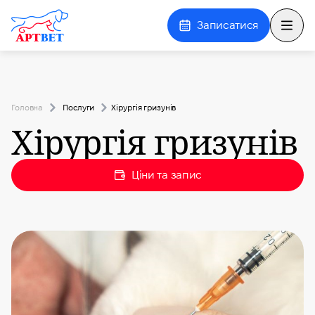
Записатися
Відкр
Головна
Послуги
Хірургія гризунів
Хірургія гризунів
Ціни та запис