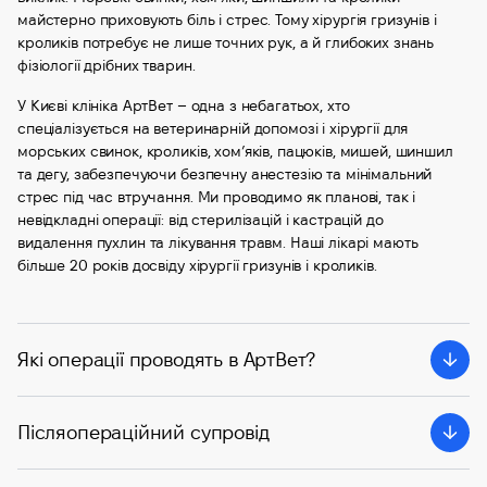
майстерно приховують біль і стрес. Тому хірургія гризунів і
кроликів потребує не лише точних рук, а й глибоких знань
фізіології дрібних тварин.
У Києві клініка АртВет – одна з небагатьох, хто
спеціалізується на ветеринарній допомозі і хірургії для
морських свинок, кроликів, хом’яків, пацюків, мишей, шиншил
та дегу, забезпечуючи безпечну анестезію та мінімальний
стрес під час втручання. Ми проводимо як планові, так і
невідкладні операції: від стерилізацій і кастрацій до
видалення пухлин та лікування травм. Наші лікарі мають
більше 20 років досвіду хірургії гризунів і кроликів.
Які операції проводять в АртВет?
Післяопераційний супровід