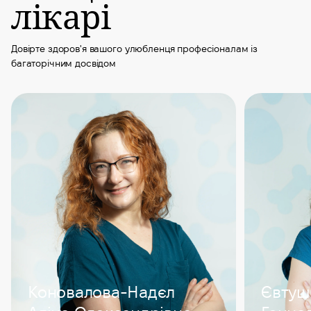
лікарі
Довірте здоров'я вашого улюбленця професіоналам із
багаторічним досвідом
Коновалова-Надєл
Євтуш