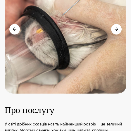
Про послугу
У світі дрібних ссавців навіть найменший розріз – це великий
виклик. Морські свинки, хом’яки, шиншили та кролики