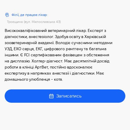
Філії, де працює лікар:
Троєщина (вул. Милославська 43)
Висококваліфікований ветеринарний лікар. Експерт з
діагностики, анестезіолог. Здобув освіту в Харківській
зооветеринарній академії. Володіє сучасними методами
УЗД, ЕХО серця, ЕКГ, цифрового рентгену та багатьма
іншими. Є FCI сертифікованим фахівецем з обстеження
на дисплазію. Холтер-діагност. Має десятилітній досвід
роботи в клініці АртВет, постійно вдосконалює
експертизу в напрямках анестезії і діагностики. Має
домашнього улюбленця - кота.
Записатись