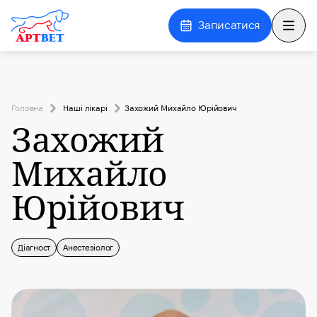
Записатися
Відкр
Головна
Наші лікарі
Захожий Михайло Юрійович
Захожий
Михайло
Юрійович
Діагност
Анестезіолог