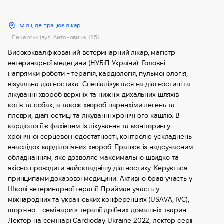
Філії, де працює лікар:
Печерськ (вул. Антоновича 125)
Висококваліфікований ветеринарний лікар, магістр
ветеринарної медецини (НУБіП України). Головні
напрямки роботи - терапія, кардіологія, пульмонологія,
візуальна діагностика. Спеціалізується на діагностиці та
лікуванні хвороб верхніх та нижніх дихальних шляхів
котів та собак, а також хвороб паренхіми легень та
плеври, діагностиці та лікуванні хронічного кашлю. В
кардіології є фахівцем із лікування та моніторингу
хронічної серцевої недостатності, контролю ускладнень
внаслідок карділогічних хвороб. Працює із надсучасним
обладнанням, яке дозволяє максимально швидко та
якісно проводити найскладнішу діагностику. Керується
принципами доказової медицини. Активно брав участь у
Школі ветеринарної терапії. Приймав участь у
міжнародних та українських конференціях (USAVA, IVC),
щорічно - семінари з терапії дрібних домашніх тварин.
Лектор на семінарі Cardioday Ukraine 2022, лектор серії